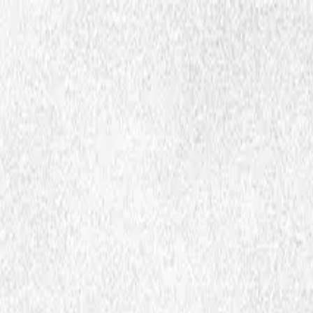
Hopp til hovedinnhold
Dembra
Resurssat
Dembra birra
Oktavuohta
Oza
sme
Ctrl
K
Media ja resursavuorká