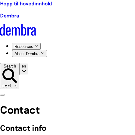
Hopp til hovedinnhold
Dembra
Resources
About Dembra
Search
en
Ctrl
K
Contact
Contact info