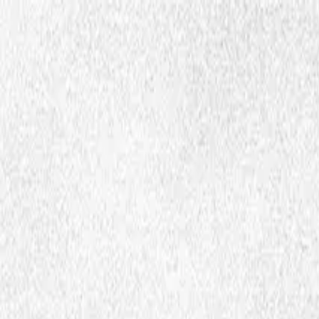
Hopp til hovedinnhold
Dembra
Vierhtieh
Dembran bïjre
Govlehtæjja
Ohtsh
sma
Ctrl
K
Faageteeksth jïh bæjhkoehtimmieh