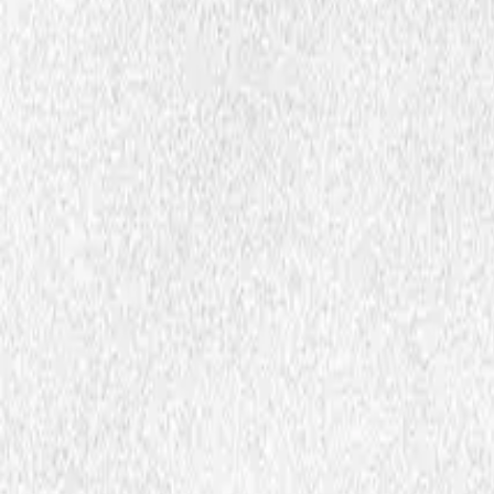
Daajehtsh