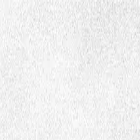
Hopp til hovedinnhold
Dembra
Ressursa
Dembra birra
Aktijvuohta
Åhtsåt
smj
Ctrl
K
Medija ja ressurssabáŋŋka