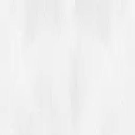
Hopp til hovedinnhold
Dembra
Resources
About Dembra
Search
en
Ctrl
K
Medie og ressursbank