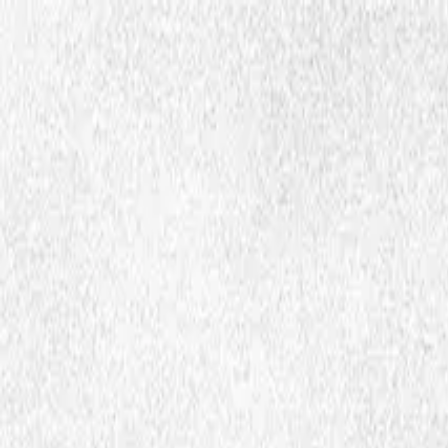
Hopp til hovedinnhold
Dembra
Vierhtieh
Dembran bïjre
Govlehtæjja
Ohtsh
sma
Ctrl
K
Ööhpehtimmievierhtieh