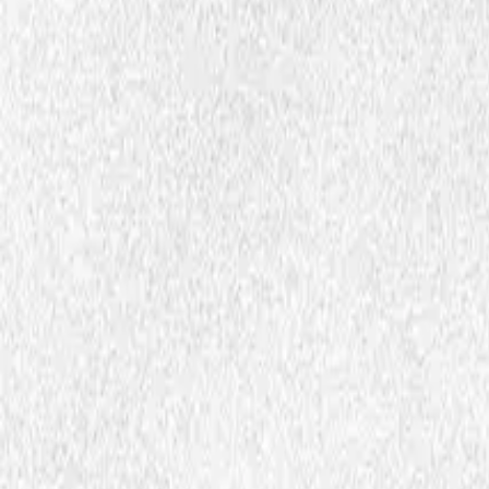
Ööhpehtimmiesoejkesje