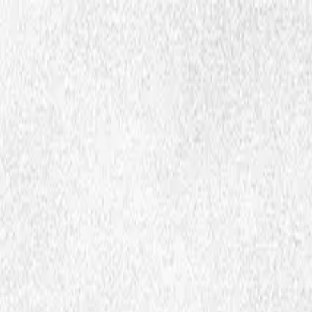
Hopp til hovedinnhold
Dembra
Resurssat
Dembra birra
Oktavuohta
Oza
sme
Ctrl
K
Oahpahusresurssat