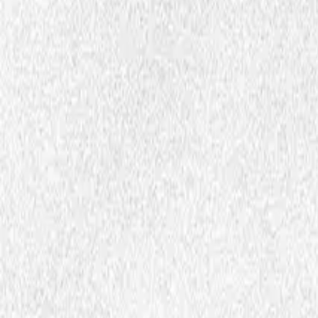
Oahpahusdagus