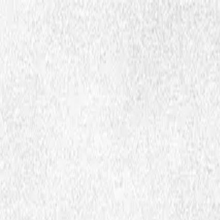
Hopp til hovedinnhold
Dembra
Ressursa
Dembra birra
Aktijvuohta
Åhtsåt
smj
Ctrl
K
Medija ja ressurssabáŋŋka