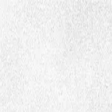
Hopp til hovedinnhold
Dembra
Vierhtieh
Dembran bïjre
Govlehtæjja
Ohtsh
sma
Ctrl
K
Faageteeksth jïh bæjhkoehtimmieh