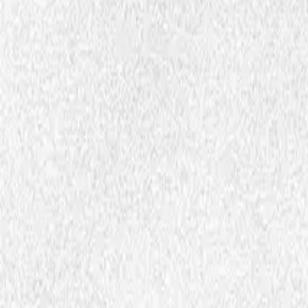
Faagetjaalegh