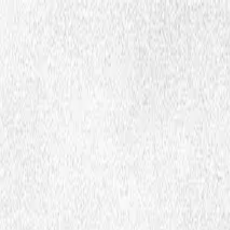
Hopp til hovedinnhold
Dembra
Ressurser
Skoler
Lærerutdanning
Aktuelt
Om Dembra
Søk
no
Ctrl
K
Medie og ressursbank