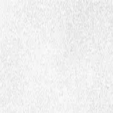
Hopp til hovedinnhold
Dembra
Ressurser
Skoler
Lærerutdanning
Aktuelt
Om Dembra
Søk
no
Ctrl
K