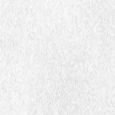
Samarbeidspartnere og st
Snarveier