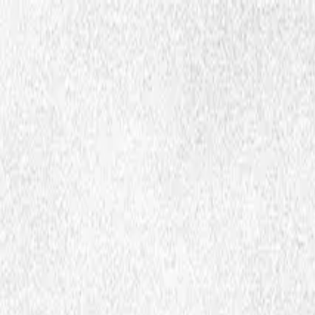
Hopp til hovedinnhold
Dembra
Ressurser
Skoler
Lærerutdanning
Aktuelt
Om Dembra
Søk
no
Ctrl
K
Temaer