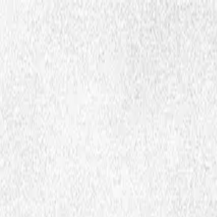
Hopp til hovedinnhold
Dembra
Ressurser
Skoler
Lærerutdanning
Aktuelt
Om Dembra
Søk
no
Ctrl
K
Publikasjoner og fagtekster