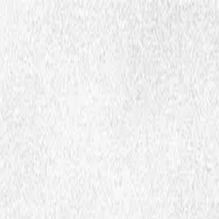
Hopp til hovedinnhold
Dembra
Ressurser
Skoler
Lærerutdanning
Aktuelt
Om Dembra
Søk
no
Ctrl
K
Medie og ressursbank