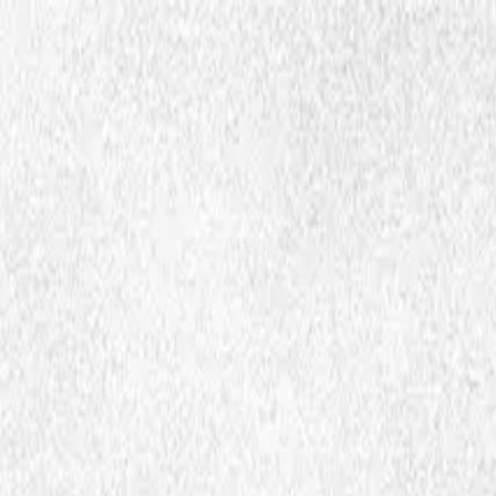
Hopp til hovedinnhold
Dembra
Ressurser
Skoler
Lærerutdanning
Aktuelt
Om Dembra
Søk
no
Ctrl
K
Publikasjoner og fagtekster