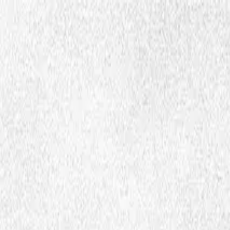
Hopp til hovedinnhold
Dembra
Ressurser
Skoler
Lærerutdanning
Aktuelt
Om Dembra
Søk
no
Ctrl
K
Publikasjoner og fagtekster