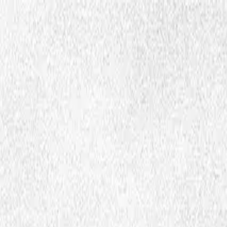
Hopp til hovedinnhold
Dembra
Ressurser
Skoler
Lærerutdanning
Aktuelt
Om Dembra
Søk
no
Ctrl
K
Medie og ressursbank