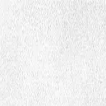
Hopp til hovedinnhold
Dembra
Ressurser
Skoler
Lærerutdanning
Aktuelt
Om Dembra
Søk
no
Ctrl
K
Publikasjoner og fagtekster