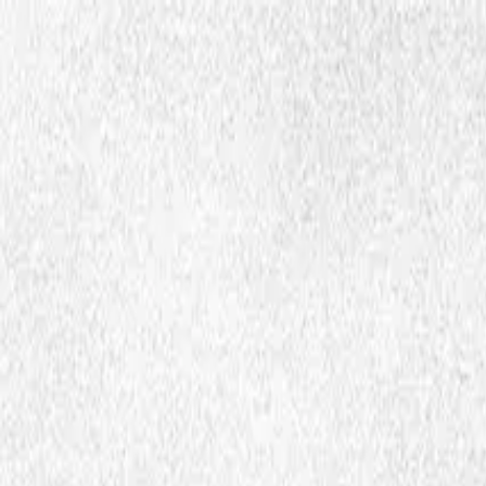
Hopp til hovedinnhold
Dembra
Ressurser
Skoler
Lærerutdanning
Aktuelt
Om Dembra
Søk
no
Ctrl
K
Undervisningsressurser